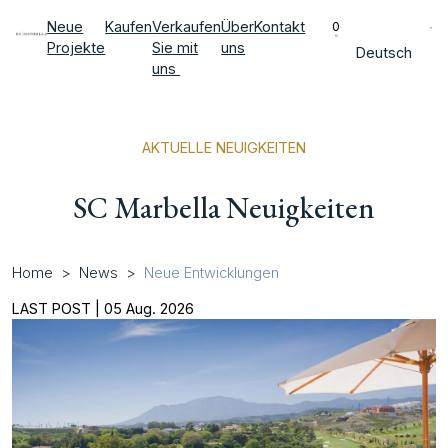
Neue
Kaufen
Verkaufen
Über
Kontakt
0
Projekte
Sie mit
uns
Deutsch
uns
AKTUELLE NEUIGKEITEN
SC Marbella Neuigkeiten
Home
News
Neue Entwicklungen
LAST POST | 05 Aug. 2026