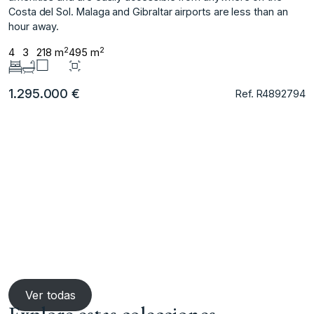
Costa del Sol. Malaga and Gibraltar airports are less than an
hour away.
2
2
4
3
218 m
495 m
1.295.000 €
Ref. R4892794
Ver todas