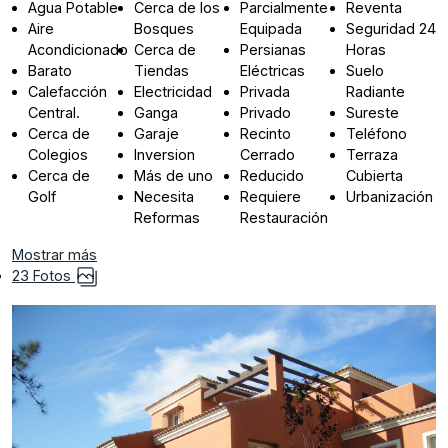
Agua Potable
Cerca de los
Parcialmente
Reventa
Aire
Bosques
Equipada
Seguridad 24
Acondicionado
Cerca de
Persianas
Horas
Barato
Tiendas
Eléctricas
Suelo
Calefacción
Electricidad
Privada
Radiante
Central.
Ganga
Privado
Sureste
Cerca de
Garaje
Recinto
Teléfono
Colegios
Inversion
Cerrado
Terraza
Cerca de
Más de uno
Reducido
Cubierta
Golf
Necesita
Requiere
Urbanización
Reformas
Restauración
Mostrar más
23 Fotos