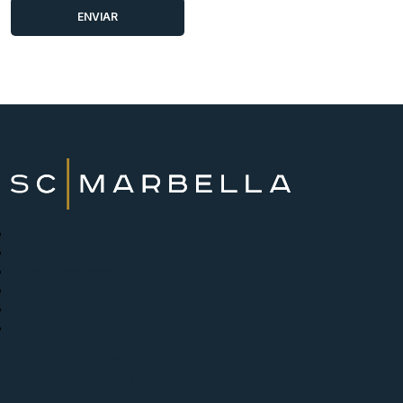
Promociones
Comprar
Vender con nosotros
Sobre nosotros
Noticias
Contacto
CC Campanario 8b, Calahonda
Marbella Spain, 29649