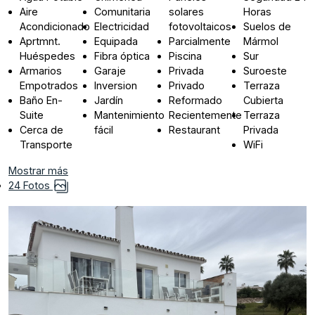
Aire
Comunitaria
solares
Horas
Acondicionado
Electricidad
fotovoltaicos
Suelos de
Aprtmnt.
Equipada
Parcialmente
Mármol
Huéspedes
Fibra óptica
Piscina
Sur
Armarios
Garaje
Privada
Suroeste
Empotrados
Inversion
Privado
Terraza
Baño En-
Jardín
Reformado
Cubierta
Suite
Mantenimiento
Recientemente
Terraza
Cerca de
fácil
Restaurant
Privada
Transporte
WiFi
Mostrar más
24 Fotos