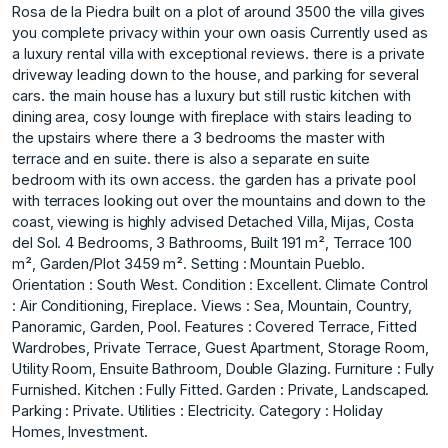
Rosa de la Piedra built on a plot of around 3500 the villa gives
you complete privacy within your own oasis Currently used as
a luxury rental villa with exceptional reviews. there is a private
driveway leading down to the house, and parking for several
cars. the main house has a luxury but still rustic kitchen with
dining area, cosy lounge with fireplace with stairs leading to
the upstairs where there a 3 bedrooms the master with
terrace and en suite. there is also a separate en suite
bedroom with its own access. the garden has a private pool
with terraces looking out over the mountains and down to the
coast, viewing is highly advised Detached Villa, Mijas, Costa
del Sol. 4 Bedrooms, 3 Bathrooms, Built 191 m², Terrace 100
m², Garden/Plot 3459 m². Setting : Mountain Pueblo.
Orientation : South West. Condition : Excellent. Climate Control
: Air Conditioning, Fireplace. Views : Sea, Mountain, Country,
Panoramic, Garden, Pool. Features : Covered Terrace, Fitted
Wardrobes, ‌Private ‌Terrace, ‌Guest ‌Apartment, ‌Storage Room,
Utility ‌Room, ‌Ensuite Bathroom, Double ‌Glazing. Furniture ‌: ‌Fully
‌Furnished. Kitchen ‌: ‌Fully Fitted. Garden ‌: Private, ‌Landscaped.
Parking : Private. Utilities ‌: ‌Electricity. Category ‌: ‌Holiday
‌Homes, ‌Investment.