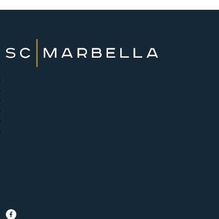
Promociones
Comprar
Vender con nosotros
Sobre nosotros
Noticias
Contacto
CC Campanario 8b, Calahonda
Marbella Spain, 29649
+34 951 722 651
info@scmarbella.com