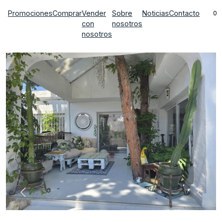
Promociones
Comprar
Vender
Sobre
Noticias
Contacto
0
con
nosotros
nosotros