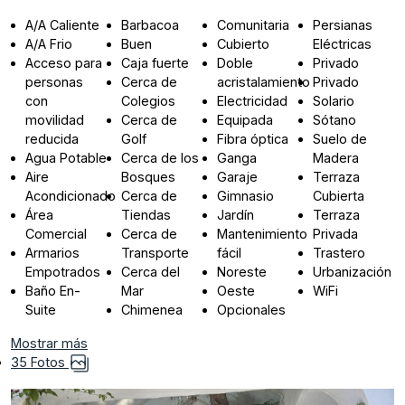
A/A Caliente
Barbacoa
Comunitaria
Persianas
A/A Frio
Buen
Cubierto
Eléctricas
Acceso para
Caja fuerte
Doble
Privado
personas
Cerca de
acristalamiento
Privado
con
Colegios
Electricidad
Solario
movilidad
Cerca de
Equipada
Sótano
reducida
Golf
Fibra óptica
Suelo de
Agua Potable
Cerca de los
Ganga
Madera
Aire
Bosques
Garaje
Terraza
Acondicionado
Cerca de
Gimnasio
Cubierta
Área
Tiendas
Jardín
Terraza
Comercial
Cerca de
Mantenimiento
Privada
Armarios
Transporte
fácil
Trastero
Empotrados
Cerca del
Noreste
Urbanización
Baño En-
Mar
Oeste
WiFi
Suite
Chimenea
Opcionales
Mostrar más
35 Fotos