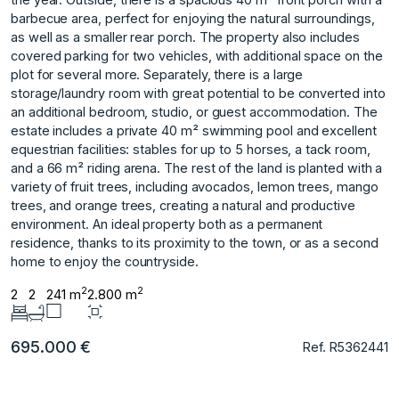
barbecue area, perfect for enjoying the natural surroundings,
as well as a smaller rear porch. The property also includes
covered parking for two vehicles, with additional space on the
plot for several more. Separately, there is a large
storage/laundry room with great potential to be converted into
an additional bedroom, studio, or guest accommodation. The
estate includes a private 40 m² swimming pool and excellent
equestrian facilities: stables for up to 5 horses, a tack room,
and a 66 m² riding arena. The rest of the land is planted with a
variety of fruit trees, including avocados, lemon trees, mango
trees, and orange trees, ‌creating ‌a ‌natural ‌and ‌productive
environment. An ideal ‌property ‌both as a ‌permanent
‌residence, ‌thanks ‌to ‌its ‌proximity to ‌the town, ‌or as a ‌second
‌home ‌to ‌enjoy ‌the ‌countryside.
2
2
2
2
241 m
2.800 m
695.000 €
Ref. R5362441