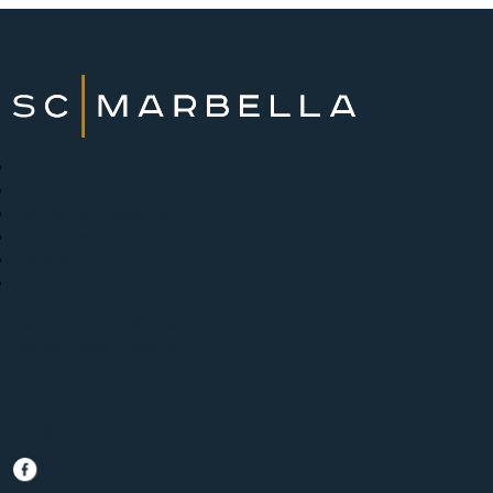
Promociones
Comprar
Vender con nosotros
Sobre nosotros
Noticias
Contacto
CC Campanario 8b, Calahonda
Marbella Spain, 29649
+34 951 722 651
info@scmarbella.com