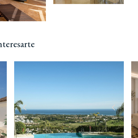
nteresarte
iguiente
Anterior
Siguiente