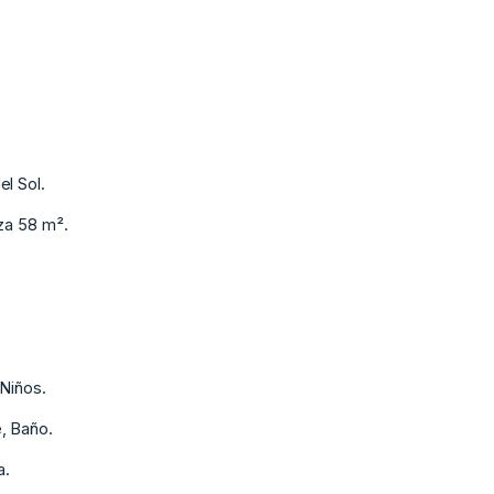
el Sol.
aza 58 m².
 Niños.
e, Baño.
a.