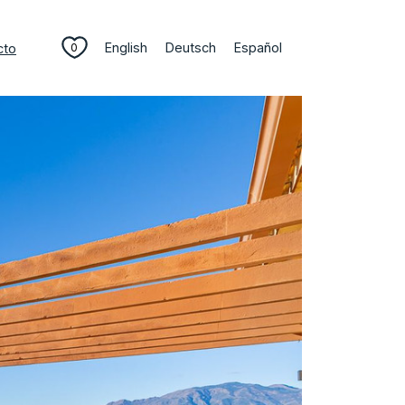
English
Deutsch
Español
cto
0