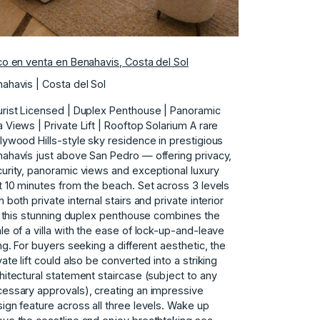
co en venta en Benahavis, Costa del Sol
ahavis | Costa del Sol
rist Licensed | Duplex Penthouse | Panoramic
 Views | Private Lift | Rooftop Solarium A rare
lywood Hills-style sky residence in prestigious
ahavís just above San Pedro — offering privacy,
urity, panoramic views and exceptional luxury
t 10 minutes from the beach. Set across 3 levels
h both private internal stairs and private interior
t, this stunning duplex penthouse combines the
le of a villa with the ease of lock-up-and-leave
ing. For buyers seeking a different aesthetic, the
vate lift could also be converted into a striking
hitectural statement staircase (subject to any
essary approvals), creating an impressive
ign feature across all three levels. Wake up