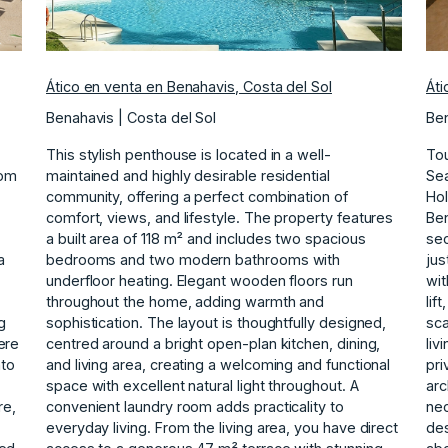
Ático en venta en Benahavis, Costa del Sol
Áti
Benahavis | Costa del Sol
Ben
This stylish penthouse is located in a well-
Tou
oom
maintained and highly desirable residential
Sea
community, offering a perfect combination of
Hol
comfort, views, and lifestyle. The property features
Ben
a built area of 118 m² and includes two spacious
sec
a
bedrooms and two modern bathrooms with
jus
underfloor heating. Elegant wooden floors run
wit
throughout the home, adding warmth and
lif
g
sophistication. The layout is thoughtfully designed,
sca
ere
centred around a bright open-plan kitchen, dining,
liv
nto
and living area, creating a welcoming and functional
pri
space with excellent natural light throughout. A
arc
re,
convenient laundry room adds practicality to
nec
everyday living. From the living area, you have direct
des