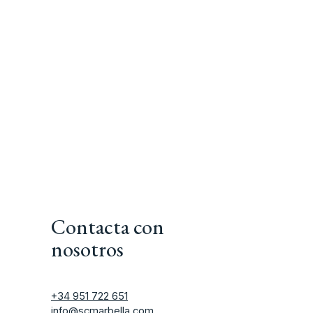
Contacta con
nosotros
+34 951 722 651
info@scmarbella.com