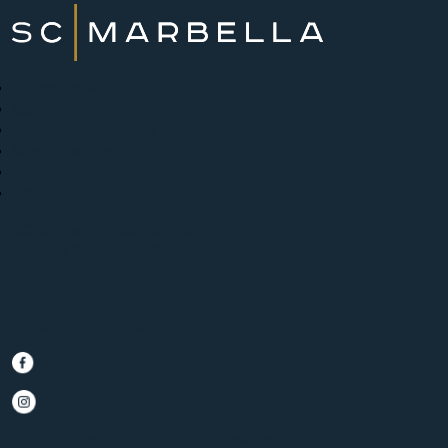
Promociones
Comprar
Vender con nosotros
Sobre nosotros
Noticias
Contacto
CC Campanario 8b, Calahonda
Marbella Spain, 29649
+34 951 722 651
info@scmarbella.com
© 2025 SC Marbella · Website by
Imagen