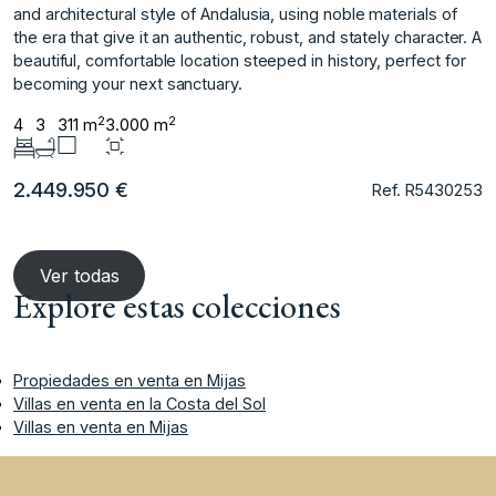
and architectural style of ‌Andalusia, ‌using ‌noble ‌materials ‌of
the era ‌that ‌give it an ‌authentic, ‌robust, ‌and ‌stately ‌character. ‌A
beautiful, ‌comfortable location ‌steeped in history, ‌perfect ‌for
‌becoming ‌your ‌next ‌sanctuary.
2
2
4
3
311 m
3.000 m
2.449.950 €
Ref. R5430253
Ver todas
Explore estas colecciones
Propiedades en venta en Mijas
Villas en venta en la Costa del Sol
Villas en venta en Mijas