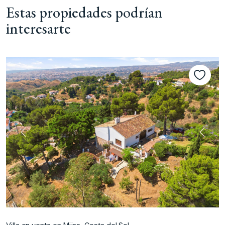
Estas propiedades podrían
interesarte
nte
Anterior
Siguie