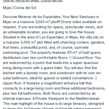
Villa en venta en Mijas, Costa del Sol
Mijas | Costa del Sol
Discover Miramar de los Espartales: Your Next Sanctuary in
Mijas on a massive 3,000 m² plot!!!! Drone video available on
request.. If you are looking for space, spectacular views, and
an unbeatable location, you are going to love this house.
Situated in the area of Los Espartales, in Mijas, the villa sits on
a massive 3,000 m² plot filled with charming corners: gardens,
fruit trees, a beautiful pond, and, of course, a private
swimming pool. The property features 311 m² of built space
distributed over two comfortable floors:  Ground floor: You
are welcomed by a porch that leads into a super-spacious
living-dining room with a guest toilet. You will also find the
kitchen with a laundry room, and a bedroom with its own en-
suite bathroom, ideal for guests or added convenience. 
Upper floor: It features a magnificent entrance hall that
connects to a large living room and three additional bedrooms,
plus two full bathrooms. Both floors are connected by an
internal staircase. A Private Viewpoint to the Mediterranean
The main highlight of the house is its large terraces, designed
to enjoy the Andalusian climate and breath-taking panoramic