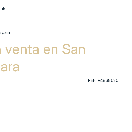
nto
 Spain
 venta en San
tara
REF: R4838620