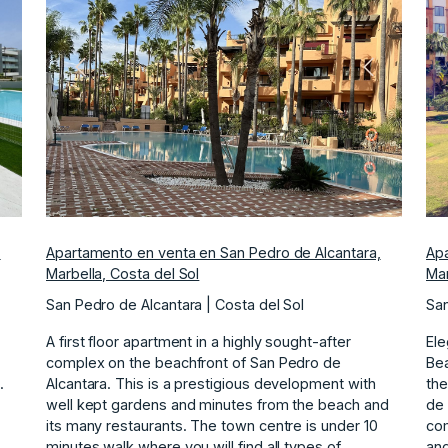
iguiente
Anterior
Siguiente
,
Apartamento en venta en San Pedro de Alcantara,
Apa
Marbella, Costa del Sol
Mar
San Pedro de Alcantara | Costa del Sol
San
A first floor apartment in a highly sought-after
Ele
complex on the beachfront of San Pedro de
Bea
.
Alcantara. This is a prestigious development with
the
well kept gardens and minutes from the beach and
de 
its many restaurants. The town centre is under 10
com
,
minutes walk where you will find all types of
and