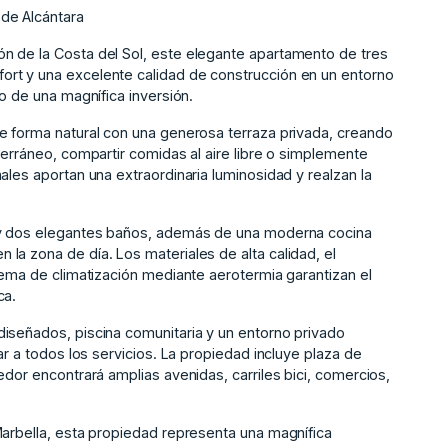
de Alcántara
n de la Costa del Sol, este elegante apartamento de tres
rt y una excelente calidad de construcción en un entorno
o de una magnífica inversión.
e forma natural con una generosa terraza privada, creando
terráneo, compartir comidas al aire libre o simplemente
ales aportan una extraordinaria luminosidad y realzan la
s y dos elegantes baños, además de una moderna cocina
la zona de día. Los materiales de alta calidad, el
tema de climatización mediante aerotermia garantizan el
ca.
iseñados, piscina comunitaria y un entorno privado
ar a todos los servicios. La propiedad incluye plaza de
edor encontrará amplias avenidas, carriles bici, comercios,
Marbella, ‌esta ‌propiedad representa una ‌magnífica