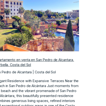
Anterior
Siguiente
rtamento en venta en San Pedro de Alcantara,
bella, Costa del Sol
 Pedro de Alcantara | Costa del Sol
gant Residence with Expansive Terraces Near the
ch in San Pedro de Alcántara Just moments from
 beach and the vibrant promenade of San Pedro
Alcántara, this beautifully presented residence
bines generous living spaces, refined interiors
 exceptional outdoor areas in one of the Costa