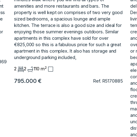
nt
amenities and more restaurants and bars. The
del
ess
property is well kept on comprises of two very good
Des
he
sized bedrooms, a spacious lounge and ample
liv
kitchen. The terrace is also a good size and ideal for
ter
or
enjoying those summer evenings outdoors. Similar
cre
apartments ‌in ‌this ‌complex ‌have ‌sold for over
and
‌€825,000 ‌so this is ‌a ‌fabulous ‌price ‌for ‌such ‌a great
ove
‌apartment in ‌this complex. It also ‌has ‌storage ‌and
or 
‌underground ‌parking ‌included,
bec
369
apa
2
2
2
110 m
ele
com
795.000 €
Ref. R5170885
and
flo
cre
thr
ma
and
und
dis
and