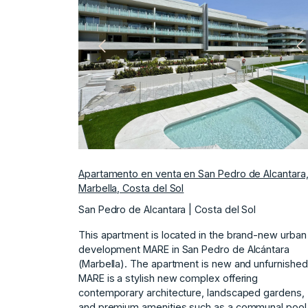
Anterior
S
Apartamento en venta en San Pedro de Alcantara
Marbella, Costa del Sol
San Pedro de Alcantara | Costa del Sol
This apartment is located in the brand-new urban
development MARE in San Pedro de Alcántara
(Marbella). The apartment is new and unfurnished
MARE is a stylish new complex offering
contemporary architecture, landscaped gardens,
and premium amenities such as a communal pool