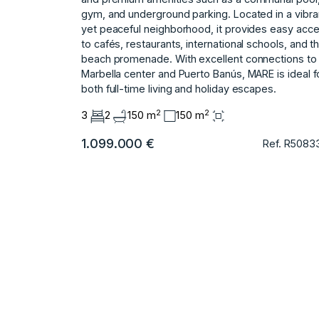
gym, and underground parking. Located in a vibra
yet peaceful neighborhood, it provides easy acc
to cafés, restaurants, international schools, and t
beach promenade. With excellent connections to
Marbella center and Puerto Banús, MARE is ideal f
both full-time living and holiday escapes.
2
2
3
2
150 m
150 m
1.099.000 €
Ref. R5083