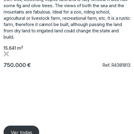
some fig and olive trees. The views of both the sea and the
mountains are fabulous. Ideal for a zoo, riding school,
agricultural or livestock ‌farm, ‌recreational ‌farm, ‌etc. It ‌is a rustic
‌farm, ‌therefore it cannot ‌be ‌built, ‌although ‌passing ‌the ‌land
from ‌dry land ‌to irrigated land ‌could ‌change ‌the ‌state ‌and
‌build.
2
15.641 m
750.000 €
Ref. R4381813
Ver todas