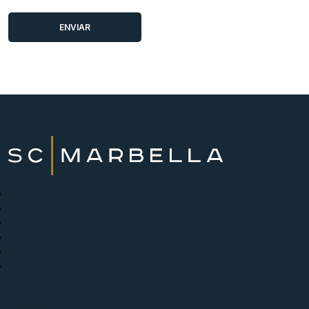
Promociones
Comprar
Vender con nosotros
Sobre nosotros
Noticias
Contacto
CC Campanario 8b, Calahonda
Marbella Spain, 29649