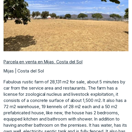
nte
Anterior
Siguie
Parcela en venta en Mijas, Costa del Sol
Mijas | Costa del Sol
Fabulous rustic farm of 28,131 m2 for sale, about 5 minutes by
car from the service area and restaurants. The farm has a
license for zoological nucleus and livestock exploitation, it
consists of a concrete surface of about 1,500 m2. It also has a
72 m2 warehouse, 19 kennels of 28 m2 each and a 50 m2
prefabricated house, like new, the house has 2 bedrooms,
equipped kitchen and bathroom with shower. In addition to
having another bathroom on the premises. It has water, has its
own well, electricity, septic tank and is fully fenced. It also has