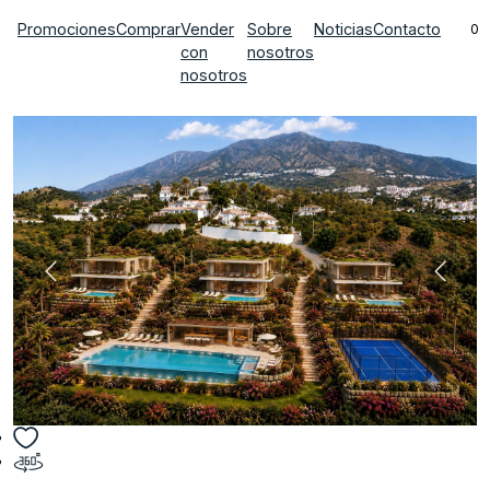
Promociones
Comprar
Vender
Sobre
Noticias
Contacto
0
con
nosotros
nosotros