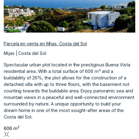
Parcela en venta en Mijas, Costa del Sol
Mijas | Costa del Sol
Spectacular urban plot located in the prestigious Buena Vista
residential area. With a total surface of 606 m² and a
buildability of 26%, the plot allows for the construction of a
detached villa with up to three floors, with the basement not
counting towards the buildable area. Enjoy panoramic sea and
mountain views ‌in ‌a ‌peaceful ‌and ‌well-connected environment
surrounded ‌by ‌nature. A unique ‌opportunity ‌to ‌build ‌your
‌dream ‌home in ‌one of ‌the most sought-after ‌areas ‌of ‌the
‌Costa ‌del ‌Sol.
2
606 m