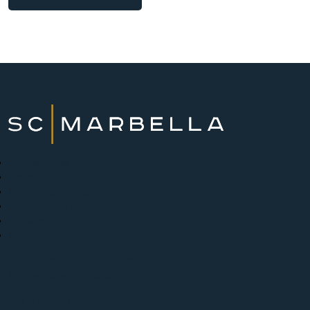
Promociones
Comprar
Vender con nosotros
Sobre nosotros
Noticias
Contacto
CC Campanario 8b, Calahonda
Marbella Spain, 29649
+34 951 722 651