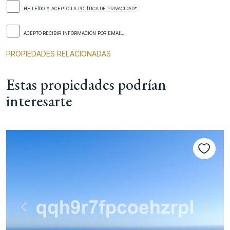
HE LEÍDO Y ACEPTO LA
POLÍTICA DE PRIVACIDAD*
ACEPTO RECIBIR INFORMACIÓN POR EMAIL.
PROPIEDADES RELACIONADAS
Estas propiedades podrían
interesarte
nte
Anterior
Siguie