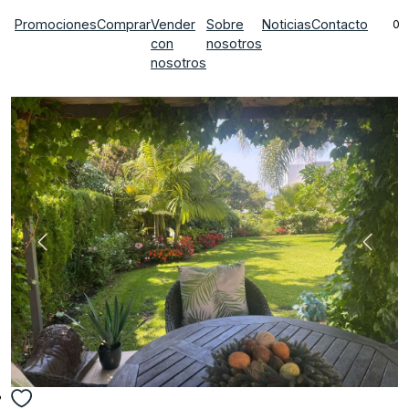
Promociones
Comprar
Vender
Sobre
Noticias
Contacto
0
con
nosotros
nosotros