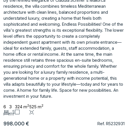
by the refined elegance of Claudia Schiffer's Mallorca
residence, the villa combines timeless Mediterranean
architecture with clean lines, balanced proportions and
understated luxury, creating a home that feels both
sophisticated and welcoming. Endless Possibilities! One of the
villa's greatest strengths is its exceptional flexibility. The lower
level offers the opportunity to create a completely
independent guest apartment with its own private entrance—
ideal for extended family, guests, staff accommodation, a
home office or rental income. At the same time, the main
residence still retains three spacious en-suite bedrooms,
ensuring privacy and comfort for the whole family. Whether
you are looking for a luxury family residence, a multi-
generational home ‌or ‌a ‌property ‌with ‌income potential, this
‌villa ‌adapts beautifully to ‌your ‌lifestyle—today ‌and ‌for ‌years ‌to
come. A ‌home for ‌family life. Space for ‌new ‌possibilities. An
‌investment ‌in ‌your ‌future.
2
2
6
3
324 m
525 m
998.000 €
Ref. R5232931