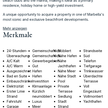
beach clubs and the ‌marina, ‌making ‌it ‌ideal ‌as a primary
‌residence, ‌holiday home or ‌high-yield ‌investment.
A ‌unique ‌opportunity ‌to ‌acquire a ‌property in ‌one of Marbella's
‌most ‌iconic ‌and ‌exclusive ‌beachfront ‌developments.
Mehr anzeigen
Merkmale
24-Stunden-
Gemeinschaftlich
Möbliert
Strandseite
Überwachung
Gemeinschaftlich
Nähe Hafen
Süd
A/C Kalt
Gewerbegebiet
Nähe
Telefon
A/C Warm
Gut
Jachthafen
Tiefgarage
Ausgezeichnet
Hafen
Nähe Meer
Trinkwasser
Bad en Suite
Hafen
Nähe Stadt
Überdachte
Einbauschränke
Investition
Pool
Terrasse
Elektrizität
Klimaanlage
Private
Voll
Erster Linie
Kürzlich
Terrasse
Eingezäunt
Strand
neumöbliert
Siedlung
Vollmontiert
Fahrstuhl
Luxus
Stadt
Yachthafen
Garage
Meer
Strand