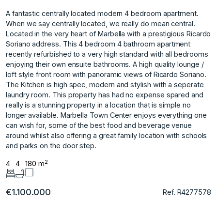
A fantastic centrally located modern 4 bedroom apartment.
When we say centrally located, we really do mean central.
Located in the very heart of Marbella with a prestigious Ricardo
Soriano address. This 4 bedroom 4 bathroom apartment
recently refurbished to a very high standard with all bedrooms
enjoying their own ensuite bathrooms. A high quality lounge /
loft style front room with panoramic views of Ricardo Soriano.
The Kitchen is high spec, modern and stylish with a seperate
laundry room. This property has had no expense spared and
really is a stunning property in a location that is simple no
longer available. Marbella Town Center enjoys ‌everything ‌one
‌can ‌wish ‌for, some of ‌the ‌best food and ‌beverage ‌venue
‌around ‌whilst ‌also ‌offering a ‌great family ‌location with schools
‌and ‌parks ‌on ‌the ‌door ‌step.
2
4
4
180 m
€1.100.000
Ref. R4277578