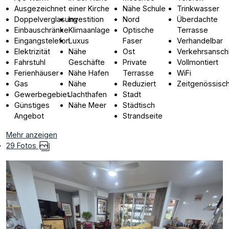
Ausgezeichnet
einer Kirche
Nähe Schule
Trinkwasser
Doppelverglasung
Investition
Nord
Überdachte
Einbauschränke
Klimaanlage
Optische
Terrasse
Eingangstelefon
Luxus
Faser
Verhandelbar
Elektrizität
Nähe
Ost
Verkehrsansch
Fahrstuhl
Geschäfte
Private
Vollmontiert
Ferienhäuser
Nähe Hafen
Terrasse
WiFi
Gas
Nähe
Reduziert
Zeitgenössisc
Gewerbegebiet
Jachthafen
Stadt
Günstiges
Nähe Meer
Städtisch
Angebot
Strandseite
Mehr anzeigen
29 Fotos