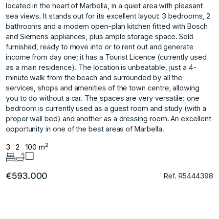
located in the heart of Marbella, in a quiet area with pleasant
sea views. It stands out for its excellent layout: 3 bedrooms, 2
bathrooms and a modern open-plan kitchen fitted with Bosch
and Siemens appliances, plus ample storage space. Sold
furnished, ready to move into or to rent out and generate
income from day one; it has a Tourist Licence (currently used
as a main residence). The location is unbeatable, just a 4-
minute walk from the beach and surrounded by all the
services, shops and amenities of the town centre, allowing
you to do without a car. The spaces are very versatile: one
bedroom is currently ‌used ‌as ‌a ‌guest ‌room and study ‌(with ‌a
proper wall ‌bed) ‌and ‌another ‌as ‌a ‌dressing room. ‌An excellent
‌opportunity in one ‌of ‌the ‌best ‌areas ‌of ‌Marbella.
2
3
2
100 m
€593.000
Ref. R5444398