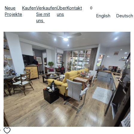
Neue
Kaufen
Verkaufen
Über
Kontakt
0
Projekte
Sie mit
uns
English
Deutsch
uns