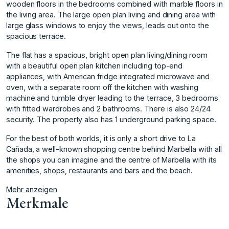
wooden floors in the bedrooms combined with marble floors in
the living area. The large open plan living and dining area with
large glass windows to enjoy the views, leads out onto the
spacious terrace.
The flat has a spacious, bright open plan living/dining room
with a beautiful open plan kitchen including top-end
appliances, with American fridge integrated microwave and
oven, with a separate room off the kitchen with washing
machine and tumble dryer leading to the terrace, 3 bedrooms
with fitted wardrobes and 2 bathrooms. There is also 24/24
security. The property also has 1 underground parking space.
For the best of both worlds, it is only a short drive to La
‌Cañada, ‌a ‌well-known ‌shopping ‌centre behind Marbella ‌with ‌all
the shops ‌you ‌can ‌imagine ‌and ‌the ‌centre of ‌Marbella with ‌its
amenities, shops, ‌restaurants ‌and ‌bars ‌and ‌the ‌beach.
Mehr anzeigen
Merkmale