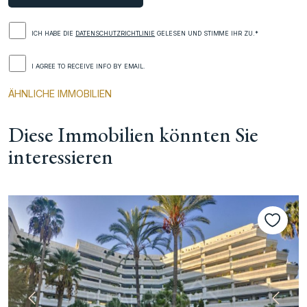
ICH HABE DIE
DATENSCHUTZRICHTLINIE
GELESEN UND STIMME IHR ZU.*
I AGREE TO RECEIVE INFO BY EMAIL.
ÄHNLICHE IMMOBILIEN
Diese Immobilien könnten Sie
interessieren
te
Vorherige
Nächs