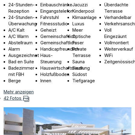
24-Stunden-
Einbauschränke
Jacuzzi
Überdachte
Rezeption
Eingangstelefon
Kinderpool
Terrasse
24-Stunden-
Fahrstuhl
Klimaanlage
Verhandelbar
Überwachung
Fitnessstudio
Luxus
Verkehrsansch
A/C Kalt
Geheizt
Meer
Voll
A/C Warm
Gemeinschaftlich
Optische
Eingezäunt
Abstellraum
Gemeinschaftlich
Faser
Vollmontiert
Alarm
Handicapfreundlich
Private
Weiterverkauf
Ausgezeichnet
Haus-
Terrasse
WiFi
Bad en Suite
Steuerung
Sauna
Zeitgenössisc
Badezimmer
Hauswirtschaftsraum
Siedlung
mit FBH
Holzfußboden
Südost
Berge
Innen
Tiefgarage
Mehr anzeigen
42 Fotos