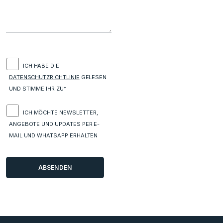
ICH HABE DIE
DATENSCHUTZRICHTLINIE
GELESEN
UND STIMME IHR ZU*
ICH MÖCHTE NEWSLETTER,
ANGEBOTE UND UPDATES PER E-
MAIL UND WHATSAPP ERHALTEN