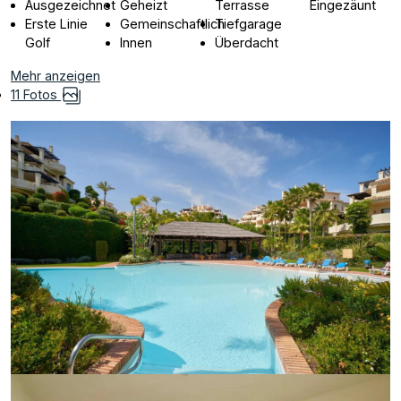
Ausgezeichnet
Geheizt
Terrasse
Eingezäunt
Erste Linie
Gemeinschaftlich
Tiefgarage
Golf
Innen
Überdacht
Mehr anzeigen
11 Fotos