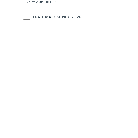
UND STIMME IHR ZU.*
I AGREE TO RECEIVE INFO BY EMAIL.