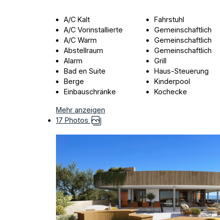
A/C Kalt
Fahrstuhl
A/C Vorinstallierte
Gemeinschaftlich
A/C Warm
Gemeinschaftlich
Abstellraum
Gemeinschaftlich
Alarm
Grill
Bad en Suite
Haus-Steuerung
Berge
Kinderpool
Einbauschränke
Kochecke
Mehr anzeigen
17 Photos