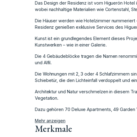
Das Design der Residenz ist vom Higuerón Hotel in
wobei nachhaltige Materialien wie Cortenstahl, S
Die Häuser werden wie Hotelzimmer nummeriert – u
Residenz genießen exklusive Services des Higuerón
Kunst ist ein grundlegendes Element dieses Proj
Kunstwerken – wie in einer Galerie.
Die 4 Gebäudeblöcke tragen die Namen renommier
und Alfil.
Die Wohnungen mit 2, 3 oder 4 Schlafzimmern sind
Schiebetür, die den Lichteinfall verdoppelt und ein
Architektur ‌und ‌Natur verschmelzen in ‌diesem ‌
‌Vegetation.
Dazu ‌gehören ‌70 Deluxe ‌Apartments, 49 ‌Garden Vil
Mehr anzeigen
Merkmale