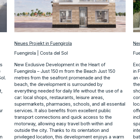
Neues Projekt in Fuengirola
Neu
Fuengirola | Costa del Sol
Fue
is
New Exclusive Development in the Heart of
Exc
e
Fuengirola – Just 150 m from the Beach Just 150
in 
ol.
metres from the seafront promenade and the
an 
beach, the development is surrounded by
the
t,
everything needed for daily life without the use of a
sho
car: local shops, restaurants, leisure areas,
con
supermarkets, pharmacies, schools, and all essential
loc
ur
services. It also benefits from excellent public
off
transport connections and quick access to the
inc
y
motorway, allowing easy travel both within and
spa
outside the city. Thanks to its orientation and
int
an
privileged location, this development enjoys a warm
bat