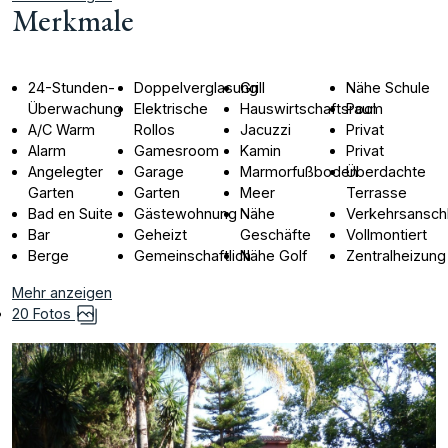
Merkmale
24-Stunden-
Doppelverglasung
Grill
Nähe Schule
Überwachung
Elektrische
Hauswirtschaftsraum
Pool
A/C Warm
Rollos
Jacuzzi
Privat
Alarm
Gamesroom
Kamin
Privat
Angelegter
Garage
Marmorfußboden
Überdachte
Garten
Garten
Meer
Terrasse
Bad en Suite
Gästewohnung
Nähe
Verkehrsansch
Bar
Geheizt
Geschäfte
Vollmontiert
Berge
Gemeinschaftlich
Nähe Golf
Zentralheizung
Mehr anzeigen
20 Fotos