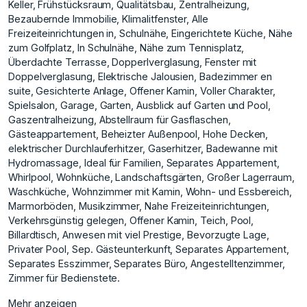
Keller, Frühstücksraum, Qualitätsbau, Zentralheizung,
Bezaubernde Immobilie, Klimalitfenster, Alle
Freizeiteinrichtungen in, Schulnähe, Eingerichtete Küche, Nähe
zum Golfplatz, In Schulnähe, Nähe zum Tennisplatz,
Überdachte Terrasse, Dopperlverglasung, Fenster mit
Doppelverglasung, Elektrische Jalousien, Badezimmer en
suite, Gesichterte Anlage, Offener Kamin, Voller Charakter,
Spielsalon, Garage, Garten, Ausblick auf Garten und Pool,
Gaszentralheizung, Abstellraum für Gasflaschen,
Gästeappartement, Beheizter Außenpool, Hohe Decken,
elektrischer Durchlauferhitzer, Gaserhitzer, Badewanne mit
Hydromassage, Ideal für Familien, Separates Appartement,
Whirlpool, Wohnküche, Landschaftsgärten, Großer Lagerraum,
Waschküche, Wohnzimmer mit Kamin, Wohn- und Essbereich,
Marmorböden, Musikzimmer, ‌Nahe ‌Freizeiteinrichtungen,
‌Verkehrsgünstig ‌gelegen, ‌Offener Kamin, Teich, ‌Pool,
‌Billardtisch, Anwesen mit ‌viel ‌Prestige, ‌Bevorzugte ‌Lage,
‌Privater ‌Pool, Sep. ‌Gästeunterkunft, Separates ‌Appartement,
Separates Esszimmer, ‌Separates ‌Büro, ‌Angestelltenzimmer,
‌Zimmer ‌für ‌Bedienstete.
Mehr anzeigen