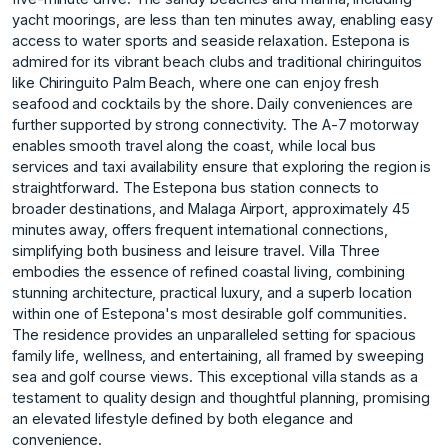
yacht moorings, are less than ten minutes away, enabling easy
access to water sports and seaside relaxation. Estepona is
admired for its vibrant beach clubs and traditional chiringuitos
like Chiringuito Palm Beach, where one can enjoy fresh
seafood and cocktails by the shore. Daily conveniences are
further supported by strong connectivity. The A-7 motorway
enables smooth travel along the coast, while local bus
services and taxi availability ensure that exploring the region is
straightforward. The Estepona bus station connects to
broader destinations, and Malaga Airport, approximately 45
minutes away, offers frequent international connections,
simplifying both business and leisure travel. Villa Three
embodies the essence of refined coastal living, combining
stunning architecture, practical luxury, and a superb location
within one of Estepona's most desirable golf communities.
The residence provides an unparalleled setting for spacious
family life, wellness, and entertaining, all framed by ‌sweeping
‌sea ‌and ‌golf ‌course views. This ‌exceptional ‌villa stands as ‌a
‌testament ‌to ‌quality ‌design ‌and thoughtful ‌planning, promising
‌an elevated lifestyle ‌defined ‌by ‌both ‌elegance ‌and
‌convenience.