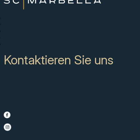
Neue Projekte
Kaufen
Verkaufen Sie mit uns
Über uns
Kontakt
Kontaktieren Sie uns
CC Campanario 8b, Calahonda
Marbella Spain, 29649
+34 951 722 651
info@scmarbella.com
© 2025 SC Marbella · Website by
Imagen