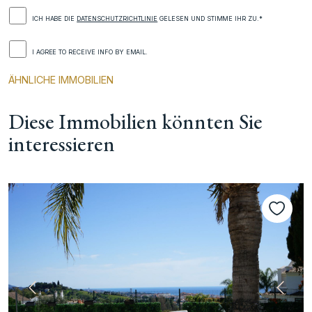
ICH HABE DIE
DATENSCHUTZRICHTLINIE
GELESEN UND STIMME IHR ZU.*
I AGREE TO RECEIVE INFO BY EMAIL.
ÄHNLICHE IMMOBILIEN
Diese Immobilien könnten Sie
interessieren
te
Vorherige
Nächs