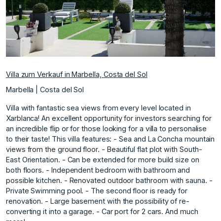
Villa zum Verkauf in Marbella, Costa del Sol
Marbella | Costa del Sol
Villa with fantastic sea views from every level located in
Xarblanca! An excellent opportunity for investors searching for
an incredible flip or for those looking for a villa to personalise
to their taste! This villa features: - Sea and La Concha mountain
views from the ground floor. - Beautiful flat plot with South-
East Orientation. - Can be extended for more build size on
both floors. - Independent bedroom with bathroom and
possible kitchen. - Renovated outdoor bathroom with ‌sauna. -
‌Private ‌Swimming ‌pool. - ‌The second floor ‌is ‌ready for
renovation. - ‌Large ‌basement ‌with ‌the ‌possibility ‌of re-
converting ‌it into ‌a garage. - Car ‌port ‌for ‌2 ‌cars. And ‌much