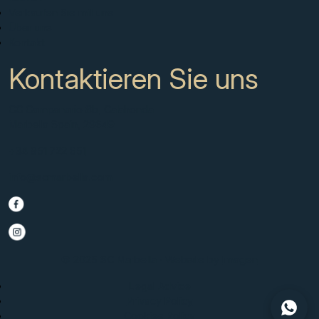
Verkaufen Sie mit uns
Über uns
Kontakt
Kontaktieren Sie uns
CC Campanario 8b, Calahonda
Marbella Spain, 29649
+34 951 722 651
info@scmarbella.com
© 2025 SC Marbella · Website by
Imagen
Legal Advice
Privacy Policy
Cookies Policy