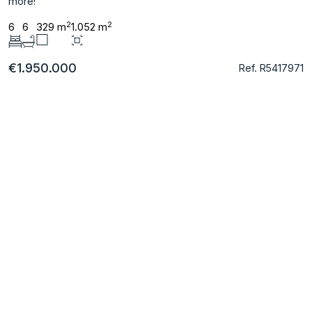
‌more!
2
2
6
6
329 m
1.052 m
€1.950.000
Ref. R5417971