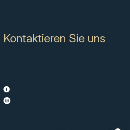
Kaufen
Verkaufen Sie mit uns
Über uns
Kontakt
Kontaktieren Sie uns
CC Campanario 8b, Calahonda
Marbella Spain, 29649
+34 951 722 651
info@scmarbella.com
© 2025 SC Marbella · Website by
Imagen
Legal Advice
Privacy Policy