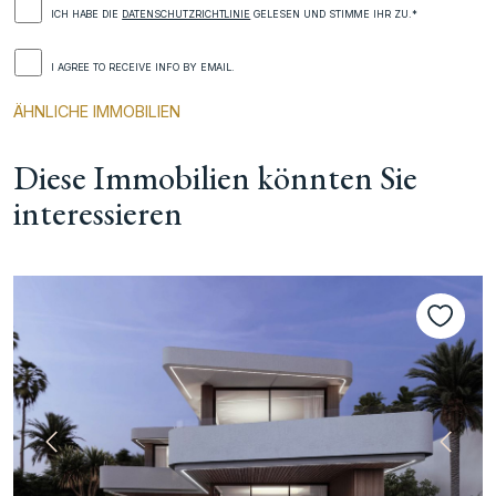
ICH HABE DIE
DATENSCHUTZRICHTLINIE
GELESEN UND STIMME IHR ZU.*
I AGREE TO RECEIVE INFO BY EMAIL.
ÄHNLICHE IMMOBILIEN
Diese Immobilien könnten Sie
interessieren
te
Vorherige
Nächs