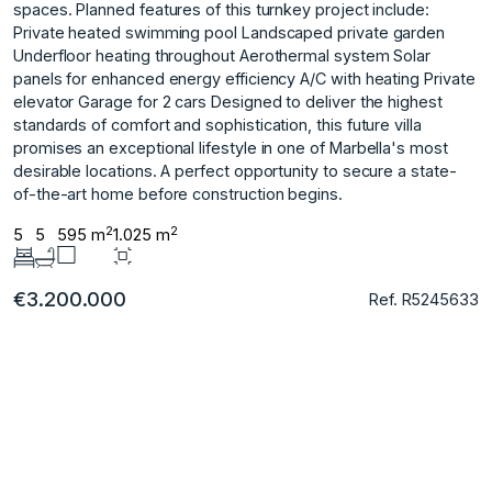
spaces. Planned features of this turnkey project include:
Private heated swimming pool Landscaped private garden
Underfloor heating throughout Aerothermal system Solar
panels for enhanced energy efficiency A/C with heating Private
elevator Garage for 2 cars Designed to deliver the highest
standards ‌of ‌comfort ‌and ‌sophistication, ‌this future villa
‌promises ‌an exceptional lifestyle ‌in ‌one ‌of ‌Marbella's ‌most
‌desirable locations. ‌A perfect ‌opportunity to secure ‌a ‌state-
of-the-art ‌home ‌before ‌construction ‌begins.
2
2
5
5
595 m
1.025 m
€3.200.000
Ref. R5245633