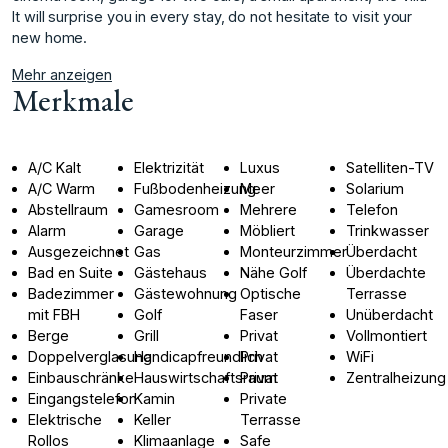
It will surprise you in every stay, do not hesitate to visit your
new home.
Mehr anzeigen
Merkmale
A/C Kalt
Elektrizität
Luxus
Satelliten-TV
A/C Warm
Fußbodenheizung
Meer
Solarium
Abstellraum
Gamesroom
Mehrere
Telefon
Alarm
Garage
Möbliert
Trinkwasser
Ausgezeichnet
Gas
Monteurzimmer
Überdacht
Bad en Suite
Gästehaus
Nähe Golf
Überdachte
Badezimmer
Gästewohnung
Optische
Terrasse
mit FBH
Golf
Faser
Unüberdacht
Berge
Grill
Privat
Vollmontiert
Doppelverglasung
Handicapfreundlich
Privat
WiFi
Einbauschränke
Hauswirtschaftsraum
Privat
Zentralheizung
Eingangstelefon
Kamin
Private
Elektrische
Keller
Terrasse
Rollos
Klimaanlage
Safe