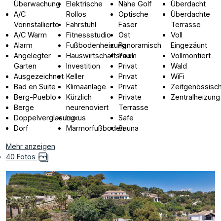
Überwachung
Elektrische
Nähe Golf
Überdacht
A/C
Rollos
Optische
Überdachte
Vorinstallierte
Fahrstuhl
Faser
Terrasse
A/C Warm
Fitnessstudio
Ost
Voll
Alarm
Fußbodenheizung
Panoramisch
Eingezäunt
Angelegter
Hauswirtschaftsraum
Pool
Vollmontiert
Garten
Investition
Privat
Wald
Ausgezeichnet
Keller
Privat
WiFi
Bad en Suite
Klimaanlage
Privat
Zeitgenössisc
Berg-Pueblo
Kürzlich
Private
Zentralheizung
Berge
neurenoviert
Terrasse
Doppelverglasung
Luxus
Safe
Dorf
Marmorfußboden
Sauna
Mehr anzeigen
40 Fotos