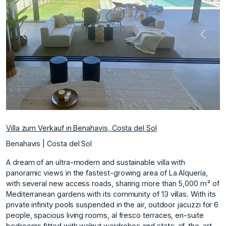
te
Vorherige
Nächs
Villa zum Verkauf in Benahavis, Costa del Sol
Benahavis | Costa del Sol
A dream of an ultra-modern and sustainable villa with
panoramic views in the fastest-growing area of La Alquería,
with several new access roads, sharing more than 5,000 m² of
Mediterranean gardens with its community of 13 villas. With its
private infinity pools suspended in the air, outdoor jacuzzi for 6
people, spacious living rooms, al fresco terraces, en-suite
bedrooms fitted with walnut wardrobes and state-of-the-art