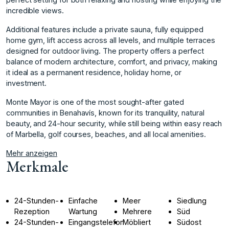
incredible views.
Additional features include a private sauna, fully equipped
home gym, lift access across all levels, and multiple terraces
designed for outdoor living. The property offers a perfect
balance of modern architecture, comfort, and privacy, making
it ideal as a permanent residence, holiday home, or
investment.
Monte Mayor is one of the most ‌sought-after ‌gated
‌communities ‌in ‌Benahavís, known for ‌its ‌tranquility, natural
beauty, ‌and ‌24-hour ‌security, ‌while ‌still ‌being within ‌easy reach
‌of Marbella, golf ‌courses, ‌beaches, ‌and ‌all ‌local ‌amenities.
Mehr anzeigen
Merkmale
24-Stunden-
Einfache
Meer
Siedlung
Rezeption
Wartung
Mehrere
Süd
24-Stunden-
Eingangstelefon
Möbliert
Südost