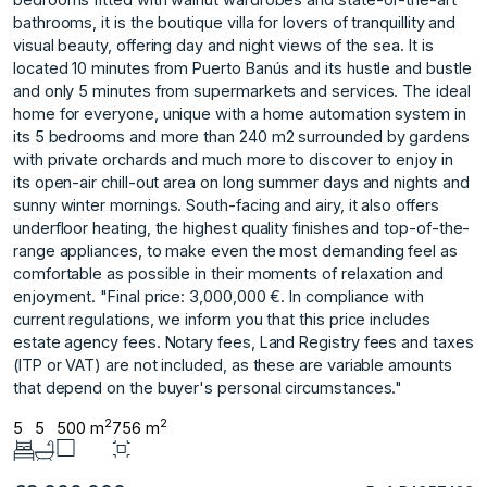
bathrooms, it is the boutique villa for lovers of tranquillity and
visual beauty, offering day and night views of the sea. It is
located 10 minutes from Puerto Banús and its hustle and bustle
and only 5 minutes from supermarkets and services. The ideal
home for everyone, unique with a home automation system in
its 5 bedrooms and more than 240 m2 surrounded by gardens
with private orchards and much more to discover to enjoy in
its open-air chill-out area on long summer days and nights and
sunny winter mornings. South-facing and airy, it also offers
underfloor heating, the highest quality finishes and top-of-the-
range appliances, to make even the most demanding feel as
comfortable as possible in their moments of relaxation and
enjoyment. "Final price: 3,000,000 €. In compliance with
current regulations, we inform you that this price ‌includes
‌estate ‌agency ‌fees. ‌Notary fees, Land ‌Registry ‌fees and taxes
‌(ITP ‌or ‌VAT) ‌are ‌not ‌included, as ‌these are ‌variable amounts
that ‌depend ‌on ‌the ‌buyer's ‌personal ‌circumstances."
2
2
5
5
500 m
756 m