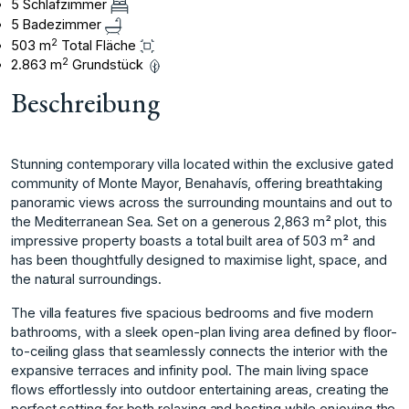
5 Schlafzimmer
5 Badezimmer
2
503 m
Total Fläche
2
2.863 m
Grundstück
Beschreibung
Stunning contemporary villa located within the exclusive gated
community of Monte Mayor, Benahavís, offering breathtaking
panoramic views across the surrounding mountains and out to
the Mediterranean Sea. Set on a generous 2,863 m² plot, this
impressive property boasts a total built area of 503 m² and
has been thoughtfully designed to maximise light, space, and
the natural surroundings.
The villa features five spacious bedrooms and five modern
bathrooms, with a sleek open-plan living area defined by floor-
to-ceiling glass that seamlessly connects the interior with the
expansive terraces and infinity pool. The main living space
flows effortlessly into outdoor entertaining areas, creating the
perfect setting for both relaxing and hosting while enjoying the