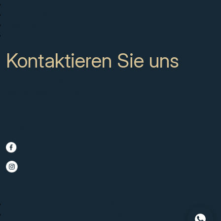
Kaufen
Verkaufen Sie mit uns
Über uns
Kontakt
Kontaktieren Sie uns
CC Campanario 8b, Calahonda
Marbella Spain, 29649
+34 951 722 651
info@scmarbella.com
© 2025 SC Marbella · Website by
Imagen
Legal Advice
Privacy Policy