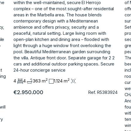
ome
within the well-maintained, secure El Herrojo
of 
complex – one of the most sought-after residential
off
areas in the Marbella area. The house blends
com
contemporary design with a Mediterranean
sur
cy,
ambience and offers privacy, security and a
Set
peaceful, natural setting. Large living room with
pro
ile
open-plan kitchen and dining area – flooded with
sec
o
light through a ‌huge ‌window ‌front ‌overlooking ‌the
gre
pool. Beautiful ‌Mediterranean ‌garden surrounding
pea
the ‌villa. ‌Antique ‌front ‌door. ‌Separate ‌garage for ‌2 2
The
‌cars and additional ‌outdoor ‌parking ‌spaces. Secure
bee
t
‌24-hour ‌concierge ‌service
inc
king
roo
2
2
4
4
363 m
1.124 m
cur
we
€2.950.000
Ref. R5383924
CH
And
ill
fou
wit
ry
ter
win