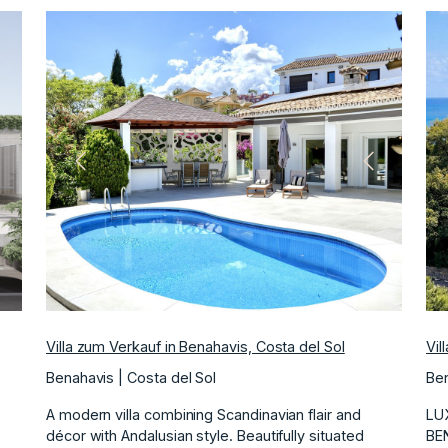
ächste
Vorherige
Nächste
Villa zum Verkauf in Benahavis, Costa del Sol
Vil
Benahavis | Costa del Sol
Ben
A modern villa combining Scandinavian flair and
LU
décor with Andalusian style. Beautifully situated
BEN