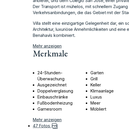
anbietet, und dem Colegio San José, einer privat
Der Transport ist mühelos, mit schnellem Zugang
Verkehrsanbindungen, die das Gebiet mit der Sta
Villa ‌stellt ‌eine ‌einzigartige ‌Gelegenheit dar, ei
‌Architektur, ‌luxuriöse ‌Annehmlichkeiten und ‌eine
‌Benahavís ‌kombiniert.
Mehr anzeigen
Merkmale
24-Stunden-
Garten
Überwachung
Grill
Ausgezeichnet
Keller
Doppelverglasung
Klimaanlage
Einbauschränke
Luxus
Fußbodenheizung
Meer
Gamesroom
Möbliert
Mehr anzeigen
47 Fotos