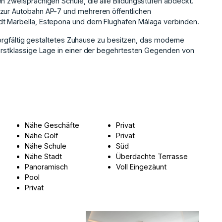
en zweisprachigen Schule, die alle Bildungsstufen abdeckt.
 zur Autobahn AP-7 und mehreren öffentlichen
dt Marbella, Estepona und dem Flughafen Málaga ‌verbinden.
n ‌sorgfältig ‌gestaltetes Zuhause zu ‌besitzen, ‌das ‌moderne
 erstklassige ‌Lage in einer ‌der ‌begehrtesten ‌Gegenden ‌von
Nähe Geschäfte
Privat
Nähe Golf
Privat
Nähe Schule
Süd
Nähe Stadt
Überdachte Terrasse
Panoramisch
Voll Eingezäunt
Pool
Privat