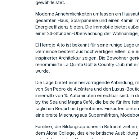
gewährleistet.
Moderne Annehmlichkeiten umfassen ein Hausau
gesamten Haus, Solarpaneele und einen Kamin i
Energieeffizienz bieten. Die Immobilie bietet auß
einer 24-Stunden-Überwachung der Wohnanlage, d
El Herrojo Alto ist bekannt für seine ruhige Lage
Gemeinde besteht aus hochwertigen Villen, die e
inspirierter Architektur zeigen. Die Bewohner gen
renommierte La Quinta Golf & Country Club mit e
wurde.
Die Lage bietet eine hervorragende Anbindung, m
von San Pedro de Alcántara und den Luxus-Boutiq
innerhalb von 10 Autominuten erreichbar sind. In
by the Sea und Magna Café, die beide für ihre fe
täglichen Bedarf und gehobenes Einkaufen bieten
eine breite Mischung aus Supermärkten, Modebou
Familien, die Bildungsoptionen in Betracht ziehen
dem Aloha College, das eine britische Ausbildu