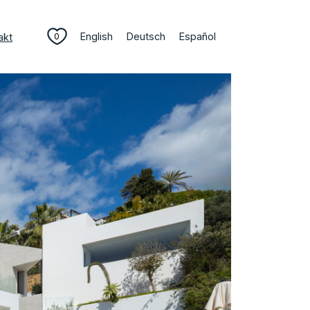
English
Deutsch
Español
akt
0