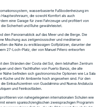
tomationssystem, wasserbasierte Fußbodenheizung im
m Hauptwohnraum, die sowohl Komfort als auch
erdem eine Garage für zwei Fahrzeuge und profitiert von
ie Sicherheit und Ruhe gewährleistet.
 und den Panoramablick auf das Meer und die Berge. Die
ine Mischung aus zeitgenössischer und mediterran
ießen die Nähe zu erstklassigen Golfplätzen, darunter der
inem 27-Loch-Platz, der von Manuel Piñero entworfen
it den Stränden der Costa del Sol, dem lebhaften Zentrum
uen und dem Yachthafen von Puerto Banús, die alle
 der Nähe befinden sich gastronomische Optionen wie La Sala
ine Küche und ihr Ambiente hoch angesehen sind. Für den
 die Einkaufszentren von Guadalmina und Nueva Andalucía
tiquen und Feinkostläden.
, profitieren von nahegelegenen internationalen Schulen wie
ng mit einem spanisch/englischen zweisprachigen Programm