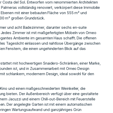
 Costa del Sol. Entworfen vom renommierten Architekten
 Palmeras vollständig renoviert, verkörpert diese Immobilie
ei Ebenen mit einer bebauten Fläche von 555 m² und
000 m² großen Grundstück.
mmer und acht Badezimmer, darunter sechs en-suite
. Jedes Zimmer ist mit maßgefertigten Möbeln von Omeo
legantes Ambiente im gesamten Haus schafft. Die offenen
les Tageslicht einlassen und nahtlose Übergänge zwischen
n Fenstern, die einen ungehinderten Blick auf das
stattet mit hochwertigen Snaidero-Schränken, einer Marke,
erbunden ist, und in Zusammenarbeit mit Omeo Design
t mit schlankem, modernem Design, ideal sowohl für den
 Kino und einen maßgeschneiderten Weinkeller, die
ng bieten. Der Außenbereich verfügt über eine gestaltete
inem Jacuzzi und einem Chill-out-Bereich mit Feuerstelle
ßen. Der angelegte Garten ist mit einem automatischen
ringen Wartungsaufwand und ganzjähriges Grün