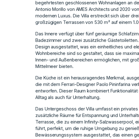
begehrtesten geschlossenen Wohnanlagen an der
Antonio Morillo von AMES Architects und 2020 von
modernen Luxus. Die Villa erstreckt sich über dr
großzügigen Terrassen von 530 m² auf einem 1.
Das Innere verfügt über fünf geräumige Schlafzi
Badezimmer und zwei zusätzliche Gästetoiletten
Design ausgestattet, was ein einheitliches und e
Wohnbereiche sind so gestaltet, dass sie maxima
Innen- und Außenbereichen ermöglichen, mit große
Mittelmeer bieten.
Die Küche ist ein herausragendes Merkmal, ausge
die mit dem Ferrari-Designer Paolo Pininfarina v
entworfen. Dieser Raum kombiniert Funktionalitä
Alltag als auch für Unterhaltung.
Das Untergeschoss der Villa umfasst ein privates
zusätzliche Räume für Entspannung und Unterhaltu
Terrasse, die zu einem Infinity-Salzwasserpool, e
führt, perfekt, um die ruhige Umgebung zu genie
Bewässerungssystem ausgestattet, das einen ge