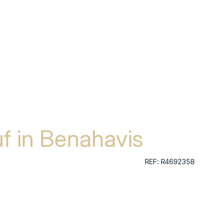
uf in Benahavis
REF: R4692358