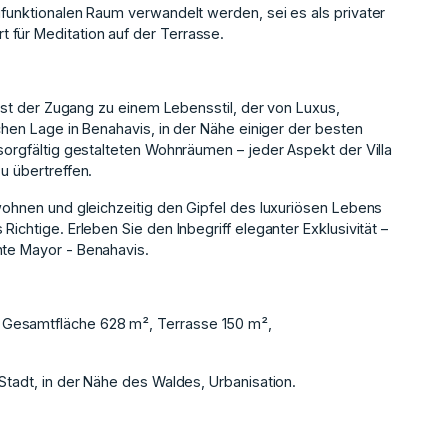
ifunktionalen Raum verwandelt werden, sei es als privater
 für Meditation auf der Terrasse.
e ist der Zugang zu einem Lebensstil, der von Luxus,
schen Lage in Benahavis, in der Nähe einiger der besten
 sorgfältig gestalteten Wohnräumen – jeder Aspekt der Villa
u übertreffen.
 wohnen und gleichzeitig den Gipfel des luxuriösen Lebens
Richtige. Erleben Sie den Inbegriff eleganter Exklusivität –
nte Mayor - Benahavis.
 Gesamtfläche 628 m², Terrasse 150 m²,
 Stadt, in der Nähe des Waldes, Urbanisation.