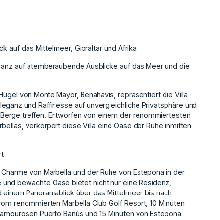
ck auf das Mittelmeer, Gibraltar und Afrika
leganz auf atemberaubende Ausblicke auf das Meer und die
 Hügel von Monte Mayor, Benahavis, repräsentiert die Villa
eganz und Raffinesse auf unvergleichliche Privatsphäre und
Berge treffen. Entworfen von einem der renommiertesten
bellas, verkörpert diese Villa eine Oase der Ruhe inmitten
rt
m Charme von Marbella und der Ruhe von Estepona in der
 und bewachte Oase bietet nicht nur eine Residenz,
nd einem Panoramablick über das Mittelmeer bis nach
 vom renommierten Marbella Club Golf Resort, 10 Minuten
 glamourösen Puerto Banús und 15 Minuten von Estepona