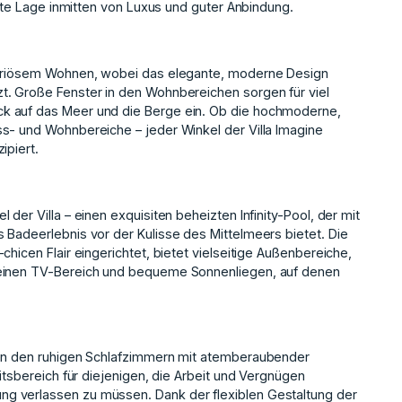
ekte Lage inmitten von Luxus und guter Anbindung.
uxuriösem Wohnen, wobei das elegante, moderne Design
t. Große Fenster in den Wohnbereichen sorgen für viel
k auf das Meer und die Berge ein. Ob die hochmoderne,
s- und Wohnbereiche – jeder Winkel der Villa Imagine
ipiert.
der Villa – einen exquisiten beheizten Infinity-Pool, der mit
 Badeerlebnis vor der Kulisse des Mittelmeers bietet. Die
hicen Flair eingerichtet, bietet vielseitige Außenbereiche,
 einen TV-Bereich und bequeme Sonnenliegen, auf denen
ben den ruhigen Schlafzimmern mit atemberaubender
itsbereich für diejenigen, die Arbeit und Vergnügen
g verlassen zu müssen. Dank der flexiblen Gestaltung der