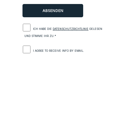
ICH HABE DIE
DATENSCHUTZRICHTLINIE
GELESEN
UND STIMME IHR ZU.*
I AGREE TO RECEIVE INFO BY EMAIL.