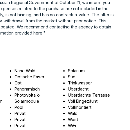
lusian Regional Government of October 11, we inform you
r expenses related to the purchase are not included in the
y, is not binding, and has no contractual value. The offer is
or withdrawal from the market without prior ‌notice. ‌This
 updated. ‌We ‌recommend ‌contacting ‌the ‌agency ‌to obtain
ormation ‌provided ‌here."
Nähe Wald
Solarium
Optische Faser
Süd
Ost
Trinkwasser
Panoramisch
Überdacht
Photovoltaik-
Überdachte Terrasse
um
Solarmodule
Voll Eingezäunt
Pool
Vollmontiert
Privat
Wald
Privat
West
Privat
WiFi