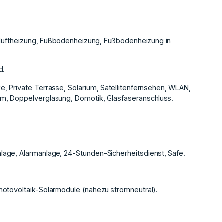
ltluftheizung, Fußbodenheizung, Fußbodenheizung in
d.
, Private Terrasse, Solarium, Satellitenfernsehen, WLAN,
um, Doppelverglasung, Domotik, Glasfaseranschluss.
age, Alarmanlage, 24-Stunden-Sicherheitsdienst, Safe.
hotovoltaik-Solarmodule (nahezu stromneutral).