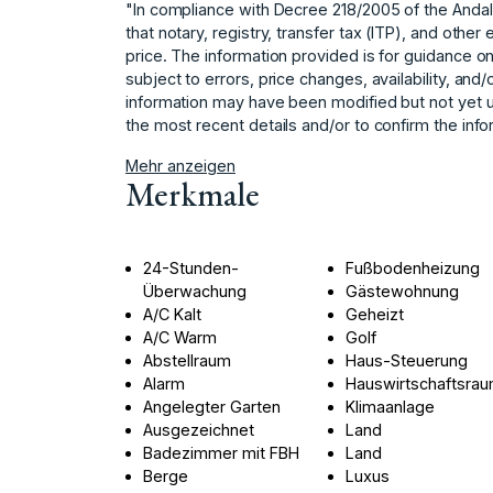
"In compliance with Decree 218/2005 of the Anda
that notary, registry, transfer tax (ITP), and othe
price. The information provided is for guidance onl
subject to errors, price changes, availability, and/
‌information ‌may ‌have been modified ‌but ‌not yet
‌the most ‌recent details and/or ‌to ‌confirm ‌the ‌inf
Mehr anzeigen
Merkmale
24-Stunden-
Fußbodenheizung
Überwachung
Gästewohnung
A/C Kalt
Geheizt
A/C Warm
Golf
Abstellraum
Haus-Steuerung
Alarm
Hauswirtschaftsra
Angelegter Garten
Klimaanlage
Ausgezeichnet
Land
Badezimmer mit FBH
Land
Berge
Luxus