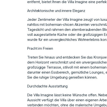
entfernt, bietet Ihnen die Villa Imagine eine perf
Architektonische und innere Eleganz
Jeder Zentimeter der Villa Imagine zeugt von l
nahtlos mit bohemian-chicen Akzenten verschmilz
Tageslicht und rahmen den atemberaubenden Blic
voll ausgestattete Küche oder die großzügigen Es
wurde für ein unvergleichliches Wohnerlebnis konz
Pracht im Freien
Treten Sie hinaus und entdecken Sie das Kronjuwel 
dem Horizont verschmilzt und ein unvergessliches
großzügige Terrasse, stilvoll mit einem bohemian-c
darunter einen Essbereich, gemütliche Lounges,
Sie die ruhige Umgebung genießen können.
Durchdachte Ausstattung
Die Villa Imagine lässt keine Wünsche offen. Ne
Aussicht verfügt die Villa über einen eigenen Arbe
verbinden möchten, ohne die malerische Umgebun