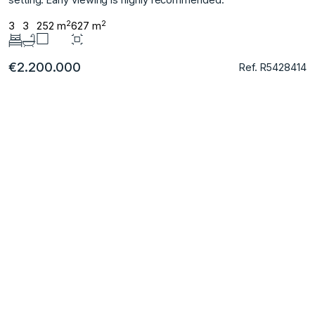
2
2
3
3
252 m
627 m
€2.200.000
Ref. R5428414