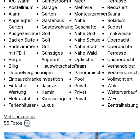
A/C Warm
Gamesroom
Meer
Terrasse
Abstellraum
Garage
Mehrere
Reduziert
Alarm
Garten
Monteurzimmer
Sauna
Angelegter
Gästehaus
Nähe
Solarium
Garten
Gästewohnung
Geschäfte
Südost
Ausgezeichnet
Golf
Nähe Golf
Trinkwasser
Bad en Suite
Golf
Nähe Schule
Überdacht
Badezimmer
Grill
Nähe Stadt
Überdachte
mit FBH
Günstiges
Nähe Wald
Terrasse
Berge
Angebot
Optische
Unüberdacht
Billig
Hauswirtschaftsraum
Faser
Verhandelbar
Doppelverglasung
Innen
Panoramisch
Verkehrsansch
Einbauschränke
Investition
Pool
Vollmontiert
Einfache
Jacuzzi
Privat
Wald
Wartung
Kamin
Privat
Weiterverkauf
Elektrizität
Klimaanlage
Privat
WiFi
Ferienhäuser
Luxus
Zentralheizung
Mehr anzeigen
55 Fotos