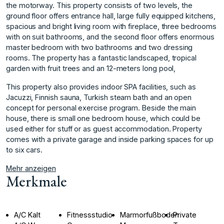
the motorway. This property consists of two levels, the
ground floor offers entrance hall, large fully equipped kitchens,
spacious and bright living room with fireplace, three bedrooms
with on suit bathrooms, and the second floor offers enormous
master bedroom with two bathrooms and two dressing
rooms. The property has a fantastic landscaped, tropical
garden with fruit trees and an 12-meters long pool,
This property also provides indoor SPA facilities, such as
Jacuzzi, Finnish sauna, Turkish steam bath and an open
concept for personal exercise program. Beside the main
house, there is small ‌one ‌bedroom ‌house, ‌which ‌could be
used ‌either ‌for stuff or ‌as ‌guest ‌accommodation. ‌Property
‌comes ‌with a ‌private garage ‌and inside parking ‌spaces ‌for ‌up
‌to ‌six ‌cars.
Mehr anzeigen
Merkmale
A/C Kalt
Fitnessstudio
Marmorfußboden
Private