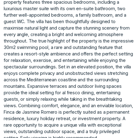
property features three spacious bedrooms, including a
luxurious master suite with its own en-suite bathroom, two
further well-appointed bedrooms, a family bathroom, and a
guest WC. The villa has been thoughtfully designed to
maximise natural light and capture the stunning scenery from
every angle, creating a bright and welcoming atmosphere
throughout. The true highlight of the property is the impressive
30m2 swimming pool, a rare and outstanding feature that
creates a resort-style ambience and offers the perfect setting
for relaxation, exercise, and entertaining while enjoying the
spectacular surroundings. Set in an elevated position, the villa
enjoys complete privacy and unobstructed views stretching
across the Mediterranean coastline and the surrounding
mountains. Expansive terraces and outdoor living spaces
provide the ideal setting for al fresco dining, entertaining
guests, or simply relaxing while taking in the breathtaking
views. Combining comfort, elegance, and an enviable location,
Finca de Jasmine Romero is perfectly suited as a permanent
residence, ‌luxury ‌holiday ‌retreat, ‌or ‌investment property. A
rare ‌opportunity ‌to acquire a ‌unique ‌villa ‌with ‌exceptional
‌views, ‌outstanding outdoor ‌space, and ‌a truly privileged
‌setting. ‌Early ‌viewing ‌is ‌highly ‌recommended.