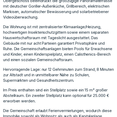
Obergeschoss beeindruckt die großzügige Panoramaterrasse
mit deutscher Goriller-Außenküche, Grillbereich, elektrischen
Markisen, automatischer Bewässerung und solarbetriebener
Videoüberwachung.
Die Wohnung ist mit zentralisierter Klimaanlage/Heizung,
hochwertigen Insektenschutzgittern sowie einem separaten
Hauswirtschaftsraum mit Tageslicht ausgestattet. Das
Gebäude mit nur acht Parteien garantiert Privatsphäre und
Ruhe. Die Gemeinschaftsanlagen bieten Pools für Erwachsene
und Kinder, einen Kinderspielplatz, einen Calisthenics-Bereich
und einen sozialen Gemeinschaftsraum.
Hervorragende Lage: nur 12 Gehminuten zum Strand, 8 Minuten
zur Altstadt und in unmittelbarer Nähe zu Schulen,
Supermärkten und Gesundheitszentrum.
Im Preis enthalten sind ein Stellplatz sowie ein 15 m² großer
Abstellraum. Ein zweiter Stellplatz kann optional für 25.000 €
erworben werden.
Die Gemeinschaft erlaubt Ferienvermietungen, wodurch diese
Immobilie sowohl als Wohnsitz als auch als Kapitalanlage