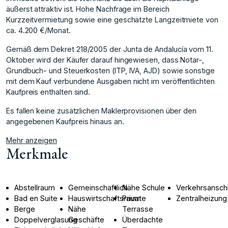
äußerst attraktiv ist. Hohe Nachfrage im Bereich
Kurzzeitvermietung sowie eine geschätzte Langzeitmiete von
ca. 4.200 €/Monat.
Gemäß dem Dekret 218/2005 der Junta de Andalucía vom 11.
Oktober wird der Käufer darauf hingewiesen, dass Notar-,
‌Grundbuch- ‌und ‌Steuerkosten ‌(ITP, ‌IVA, AJD) sowie ‌sonstige
‌mit dem Kauf ‌verbundene ‌Ausgaben ‌nicht ‌im ‌veröffentlichten
‌Kaufpreis enthalten ‌sind.
Es fallen ‌keine zusätzlichen Maklerprovisionen ‌über ‌den
‌angegebenen ‌Kaufpreis ‌hinaus ‌an.
Mehr anzeigen
Merkmale
Abstellraum
Gemeinschaftlich
Nähe Schule
Verkehrsansch
Bad en Suite
Hauswirtschaftsraum
Private
Zentralheizung
Berge
Nähe
Terrasse
Doppelverglasung
Geschäfte
Überdachte