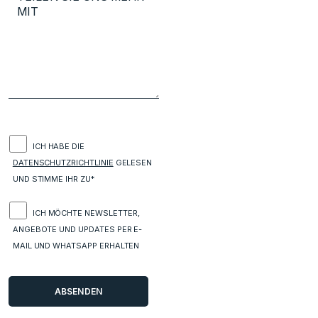
ICH HABE DIE
DATENSCHUTZRICHTLINIE
GELESEN
UND STIMME IHR ZU*
ICH MÖCHTE NEWSLETTER,
ANGEBOTE UND UPDATES PER E-
MAIL UND WHATSAPP ERHALTEN