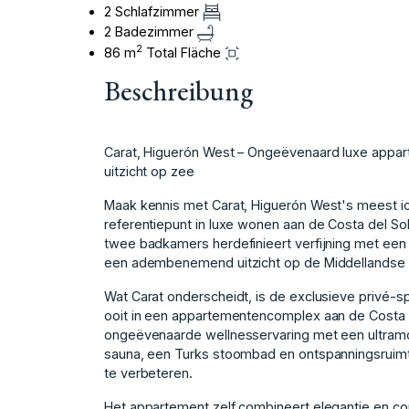
2 Schlafzimmer
2 Badezimmer
2
86 m
Total Fläche
Beschreibung
Carat, Higuerón West – Ongeëvenaard luxe appa
uitzicht op zee
Maak kennis met Carat, Higuerón West's meest ico
referentiepunt in luxe wonen aan de Costa del S
twee badkamers herdefinieert verfijning met ee
een adembenemend uitzicht op de Middellandse
Wat Carat onderscheidt, is de exclusieve privé-
ooit in een appartementencomplex aan de Costa 
ongeëvenaarde wellnesservaring met een ultram
sauna, een Turks stoombad en ontspanningsruimte
te verbeteren.
Het appartement zelf combineert elegantie en comf