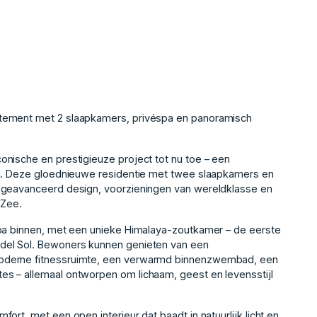
rtement met 2 slaapkamers, privéspa en panoramisch
nische en prestigieuze project tot nu toe – een
ol. Deze gloednieuwe residentie met twee slaapkamers en
n geavanceerd design, voorzieningen van wereldklasse en
 Zee.
spa binnen, met een unieke Himalaya-zoutkamer – de eerste
del Sol. Bewoners kunnen genieten van een
oderne fitnessruimte, een verwarmd binnenzwembad, een
s – allemaal ontworpen om lichaam, geest en levensstijl
ort, met een open interieur dat baadt in natuurlijk licht en