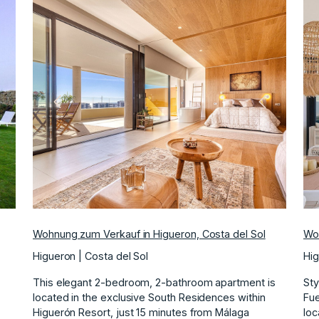
ächste
Vorherige
Nächste
Wohnung zum Verkauf in Higueron, Costa del Sol
Woh
Higueron | Costa del Sol
Hig
This elegant 2-bedroom, 2-bathroom apartment is
Sty
located in the exclusive South Residences within
Fue
Higuerón Resort, just 15 minutes from Málaga
loc