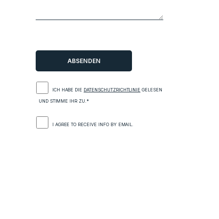
ICH HABE DIE
DATENSCHUTZRICHTLINIE
GELESEN
UND STIMME IHR ZU.*
I AGREE TO RECEIVE INFO BY EMAIL.