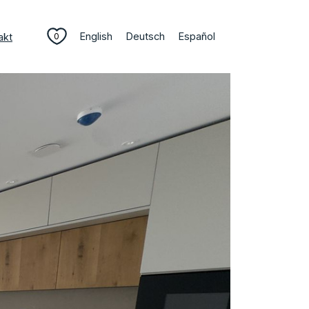
English
Deutsch
Español
akt
0