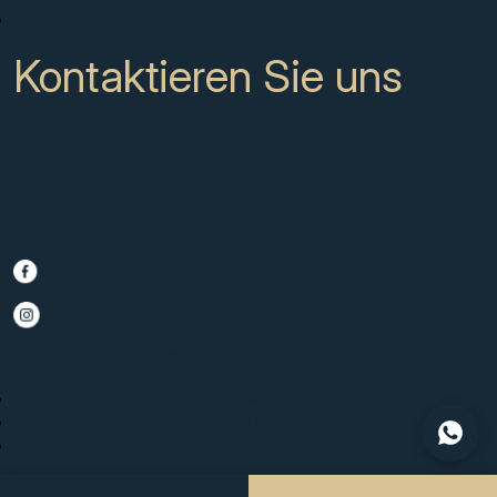
Kontakt
Kontaktieren Sie uns
CC Campanario 8b, Calahonda
Marbella Spain, 29649
+34 951 722 651
info@scmarbella.com
© 2025 SC Marbella · Website by
Imagen
Legal Advice
Privacy Policy
Cookies Policy