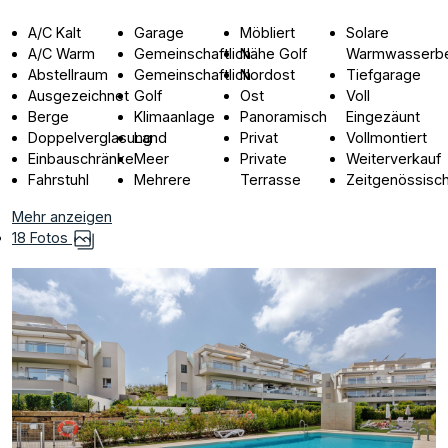
A/C Kalt
Garage
Möbliert
Solare
A/C Warm
Gemeinschaftlich
Nähe Golf
Warmwasserbe
Abstellraum
Gemeinschaftlich
Nordost
Tiefgarage
Ausgezeichnet
Golf
Ost
Voll
Berge
Klimaanlage
Panoramisch
Eingezäunt
Doppelverglasung
Land
Privat
Vollmontiert
Einbauschränke
Meer
Private
Weiterverkauf
Fahrstuhl
Mehrere
Terrasse
Zeitgenössisc
Mehr anzeigen
18 Fotos