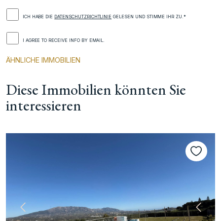
ICH HABE DIE
DATENSCHUTZRICHTLINIE
GELESEN UND STIMME IHR ZU.*
I AGREE TO RECEIVE INFO BY EMAIL.
ÄHNLICHE IMMOBILIEN
Diese Immobilien könnten Sie
interessieren
te
Vorherige
Nächs