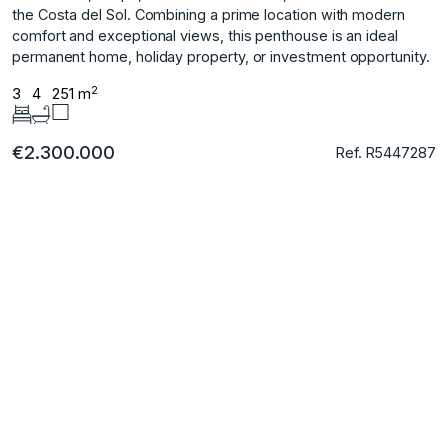
‌the ‌Costa del Sol. ‌Combining ‌a prime location ‌with ‌modern
‌comfort ‌and ‌exceptional ‌views, this ‌penthouse is ‌an ideal
permanent ‌home, ‌holiday ‌property, ‌or ‌investment ‌opportunity.
2
3
4
251 m
€2.300.000
Ref. R5447287