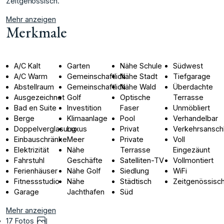
‌Zeitgenössisch.
Mehr anzeigen
Merkmale
A/C Kalt
Garten
Nähe Schule
Südwest
A/C Warm
Gemeinschaftlich
Nähe Stadt
Tiefgarage
Abstellraum
Gemeinschaftlich
Nähe Wald
Überdachte
Ausgezeichnet
Golf
Optische
Terrasse
Bad en Suite
Investition
Faser
Unmöbliert
Berge
Klimaanlage
Pool
Verhandelbar
Doppelverglasung
Luxus
Privat
Verkehrsansch
Einbauschränke
Meer
Private
Voll
Elektrizität
Nähe
Terrasse
Eingezäunt
Fahrstuhl
Geschäfte
Satelliten-TV
Vollmontiert
Ferienhäuser
Nähe Golf
Siedlung
WiFi
Fitnessstudio
Nähe
Städtisch
Zeitgenössisc
Garage
Jachthafen
Süd
Mehr anzeigen
17 Fotos