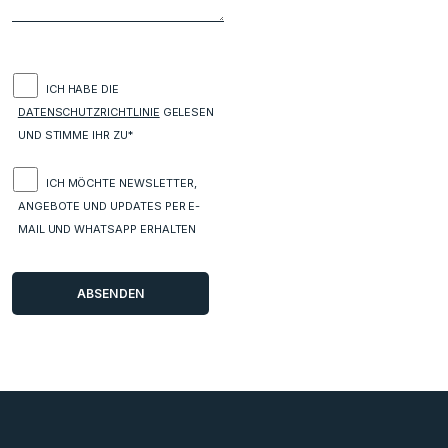
ICH HABE DIE
DATENSCHUTZRICHTLINIE
GELESEN
UND STIMME IHR ZU*
ICH MÖCHTE NEWSLETTER,
ANGEBOTE UND UPDATES PER E-
MAIL UND WHATSAPP ERHALTEN